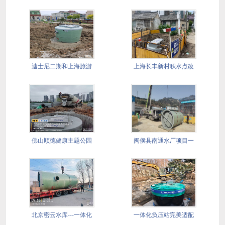
迪士尼二期和上海旅游
上海长丰新村积水点改
国际度假
造工程
佛山顺德健康主题公园
闽侯县南通水厂项目一
项目顺利
体化泵站
北京密云水库---一体化
一体化负压站完美适配