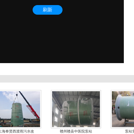
上海长丰新村积水点改
佛山顺德健康主题公园
闽侯县南